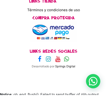
LINKS TIENDA
Términos y condiciones de uso
COMPRA PROTEGIDA
LINKS REDES SOCIALES
Desarrollado por
Springs Digital
Notice
: ob_end_flush(): Failed to send buffer of zlib output
compression (0) in
/home/monopycl/public_html/wp-
includes/functions.php
on line
5493